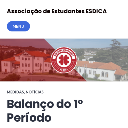
Ir
para
Associação de Estudantes ESDICA
o
conteúdo
MENU
MEDIDAS
,
NOTÍCIAS
Balanço do 1º
Período