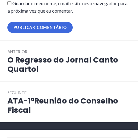
Guardar o meu nome, email e site neste navegador para
a próxima vez que eu comentar.
Navegação
ANTERIOR
de
O Regresso do Jornal Canto
Artigo
artigos
anterior:
Quarto!
SEGUINTE
ATA-1ªReunião do Conselho
Artigo
seguinte:
Fiscal