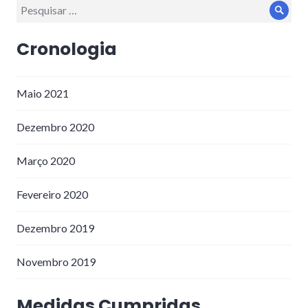
Procurar
Proc
por:
Cronologia
Maio 2021
Dezembro 2020
Março 2020
Fevereiro 2020
Dezembro 2019
Novembro 2019
Medidas Cumpridas