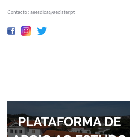
Contacto : aeesdica@aecister.pt