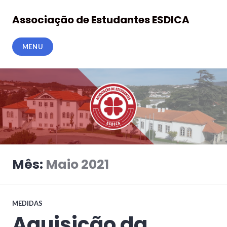
Ir
para
Associação de Estudantes ESDICA
o
conteúdo
MENU
Mês:
Maio 2021
MEDIDAS
Aquisição da